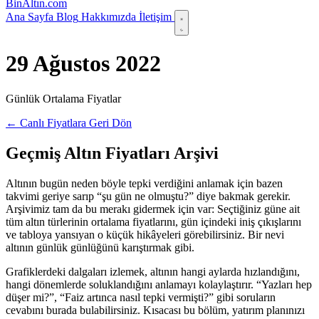
Bin
Altın
.com
Ana Sayfa
Blog
Hakkımızda
İletişim
29 Ağustos 2022
Günlük Ortalama Fiyatlar
← Canlı Fiyatlara Geri Dön
Geçmiş Altın Fiyatları Arşivi
Altının bugün neden böyle tepki verdiğini anlamak için bazen
takvimi geriye sarıp “şu gün ne olmuştu?” diye bakmak gerekir.
Arşivimiz tam da bu merakı gidermek için var: Seçtiğiniz güne ait
tüm altın türlerinin ortalama fiyatlarını, gün içindeki iniş çıkışlarını
ve tabloya yansıyan o küçük hikâyeleri görebilirsiniz. Bir nevi
altının günlük günlüğünü karıştırmak gibi.
Grafiklerdeki dalgaları izlemek, altının hangi aylarda hızlandığını,
hangi dönemlerde soluklandığını anlamayı kolaylaştırır. “Yazları hep
düşer mi?”, “Faiz artınca nasıl tepki vermişti?” gibi soruların
cevabını burada bulabilirsiniz. Kısacası bu bölüm, yatırım planınızı