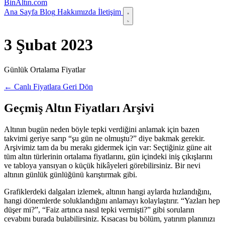
Bin
Altın
.com
Ana Sayfa
Blog
Hakkımızda
İletişim
3 Şubat 2023
Günlük Ortalama Fiyatlar
← Canlı Fiyatlara Geri Dön
Geçmiş Altın Fiyatları Arşivi
Altının bugün neden böyle tepki verdiğini anlamak için bazen
takvimi geriye sarıp “şu gün ne olmuştu?” diye bakmak gerekir.
Arşivimiz tam da bu merakı gidermek için var: Seçtiğiniz güne ait
tüm altın türlerinin ortalama fiyatlarını, gün içindeki iniş çıkışlarını
ve tabloya yansıyan o küçük hikâyeleri görebilirsiniz. Bir nevi
altının günlük günlüğünü karıştırmak gibi.
Grafiklerdeki dalgaları izlemek, altının hangi aylarda hızlandığını,
hangi dönemlerde soluklandığını anlamayı kolaylaştırır. “Yazları hep
düşer mi?”, “Faiz artınca nasıl tepki vermişti?” gibi soruların
cevabını burada bulabilirsiniz. Kısacası bu bölüm, yatırım planınızı