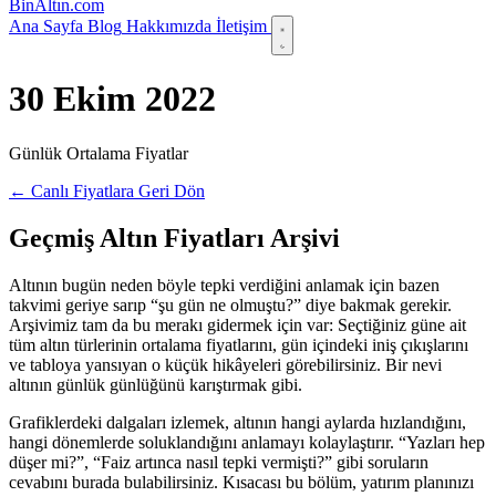
Bin
Altın
.com
Ana Sayfa
Blog
Hakkımızda
İletişim
30 Ekim 2022
Günlük Ortalama Fiyatlar
← Canlı Fiyatlara Geri Dön
Geçmiş Altın Fiyatları Arşivi
Altının bugün neden böyle tepki verdiğini anlamak için bazen
takvimi geriye sarıp “şu gün ne olmuştu?” diye bakmak gerekir.
Arşivimiz tam da bu merakı gidermek için var: Seçtiğiniz güne ait
tüm altın türlerinin ortalama fiyatlarını, gün içindeki iniş çıkışlarını
ve tabloya yansıyan o küçük hikâyeleri görebilirsiniz. Bir nevi
altının günlük günlüğünü karıştırmak gibi.
Grafiklerdeki dalgaları izlemek, altının hangi aylarda hızlandığını,
hangi dönemlerde soluklandığını anlamayı kolaylaştırır. “Yazları hep
düşer mi?”, “Faiz artınca nasıl tepki vermişti?” gibi soruların
cevabını burada bulabilirsiniz. Kısacası bu bölüm, yatırım planınızı