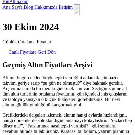
Bin
Altın
.com
Ana Sayfa
Blog
Hakkımızda
İletişim
30 Ekim 2024
Günlük Ortalama Fiyatlar
← Canlı Fiyatlara Geri Dön
Geçmiş Altın Fiyatları Arşivi
Altının bugün neden böyle tepki verdiğini anlamak için bazen
takvimi geriye sarıp “şu gün ne olmuştu?” diye bakmak gerekir.
Arşivimiz tam da bu merakı gidermek için var: Seçtiğiniz güne ait
tüm altın türlerinin ortalama fiyatlarını, gün içindeki iniş çıkışlarını
ve tabloya yansıyan o küçük hikâyeleri görebilirsiniz. Bir nevi
altının günlük günlüğünü karıştırmak gibi.
Grafiklerdeki dalgaları izlemek, altının hangi aylarda hızlandığını,
hangi dönemlerde soluklandığını anlamayı kolaylaştırır. “Yazları hep
düşer mi?”, “Faiz artınca nasıl tepki vermişti?” gibi soruların
cevabını burada bulabilirsiniz. Kısacası bu bölüm, yatırım planınızı