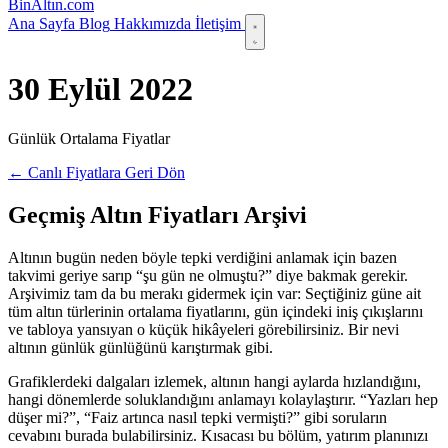
Bin
Altın
.com
Ana Sayfa
Blog
Hakkımızda
İletişim
30 Eylül 2022
Günlük Ortalama Fiyatlar
← Canlı Fiyatlara Geri Dön
Geçmiş Altın Fiyatları Arşivi
Altının bugün neden böyle tepki verdiğini anlamak için bazen
takvimi geriye sarıp “şu gün ne olmuştu?” diye bakmak gerekir.
Arşivimiz tam da bu merakı gidermek için var: Seçtiğiniz güne ait
tüm altın türlerinin ortalama fiyatlarını, gün içindeki iniş çıkışlarını
ve tabloya yansıyan o küçük hikâyeleri görebilirsiniz. Bir nevi
altının günlük günlüğünü karıştırmak gibi.
Grafiklerdeki dalgaları izlemek, altının hangi aylarda hızlandığını,
hangi dönemlerde soluklandığını anlamayı kolaylaştırır. “Yazları hep
düşer mi?”, “Faiz artınca nasıl tepki vermişti?” gibi soruların
cevabını burada bulabilirsiniz. Kısacası bu bölüm, yatırım planınızı