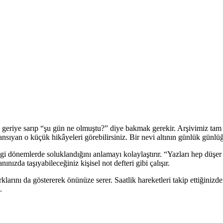
geriye sarıp “şu gün ne olmuştu?” diye bakmak gerekir. Arşivimiz tam d
a yansıyan o küçük hikâyeleri görebilirsiniz. Bir nevi altının günlük günlü
ngi dönemlerde soluklandığını anlamayı kolaylaştırır. “Yazları hep düşer 
nızda taşıyabileceğiniz kişisel not defteri gibi çalışır.
ş farklarını da göstererek önünüze serer. Saatlik hareketleri takip ettiğin
.