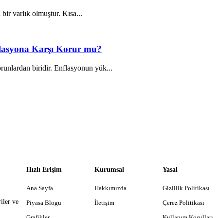
 bir varlık olmuştur. Kısa...
nflasyona Karşı Korur mu?
unlardan biridir. Enflasyonun yük...
Hızlı Erişim
Kurumsal
Yasal
Ana Sayfa
Hakkımızda
Gizlilik Politikası
iler ve
Piyasa Blogu
İletişim
Çerez Politikası
Grafikler
Kullanım Koşulları