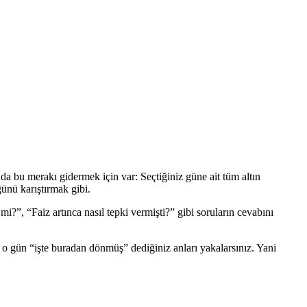
a bu merakı gidermek için var: Seçtiğiniz güne ait tüm altın
ğünü karıştırmak gibi.
mi?”, “Faiz artınca nasıl tepki vermişti?” gibi soruların cevabını
izde o gün “işte buradan dönmüş” dediğiniz anları yakalarsınız. Yani