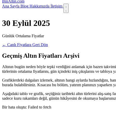
Bin
Altın
.com
Ana Sayfa
Blog
Hakkımızda
İletişim
30 Eylül 2025
Günlük Ortalama Fiyatlar
← Canlı Fiyatlara Geri Dön
Geçmiş Altın Fiyatları Arşivi
Altının bugün neden böyle tepki verdiğini anlamak için bazen takvimi 
türlerinin ortalama fiyatlarını, gün içindeki iniş çıkışlarını ve tabloy
Grafiklerdeki dalgaları izlemek, altının hangi aylarda hızlandığını, ha
burada bulabilirsiniz. Kısacası bu bölüm, yatırım planınızı yaparken yanı
Aşağıdaki tablo ve grafik, seçtiğiniz tarihteki altın türlerini alış-satı
sadece kuru rakamları değil, günün hikâyesini de okumaya başlarsınız
Bir hata oluştu: Failed to fetch