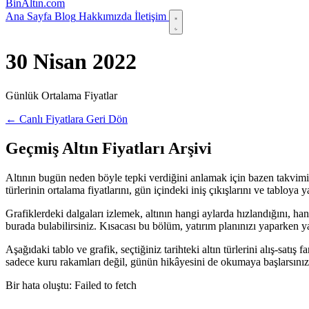
Bin
Altın
.com
Ana Sayfa
Blog
Hakkımızda
İletişim
30 Nisan 2022
Günlük Ortalama Fiyatlar
← Canlı Fiyatlara Geri Dön
Geçmiş Altın Fiyatları Arşivi
Altının bugün neden böyle tepki verdiğini anlamak için bazen takvimi 
türlerinin ortalama fiyatlarını, gün içindeki iniş çıkışlarını ve tabloy
Grafiklerdeki dalgaları izlemek, altının hangi aylarda hızlandığını, ha
burada bulabilirsiniz. Kısacası bu bölüm, yatırım planınızı yaparken yanı
Aşağıdaki tablo ve grafik, seçtiğiniz tarihteki altın türlerini alış-satı
sadece kuru rakamları değil, günün hikâyesini de okumaya başlarsınız
Bir hata oluştu: Failed to fetch