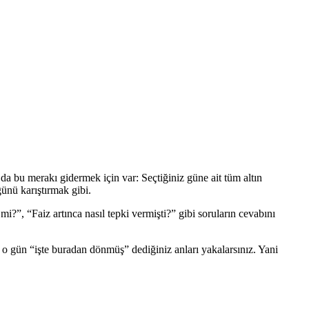
a bu merakı gidermek için var: Seçtiğiniz güne ait tüm altın
ğünü karıştırmak gibi.
mi?”, “Faiz artınca nasıl tepki vermişti?” gibi soruların cevabını
izde o gün “işte buradan dönmüş” dediğiniz anları yakalarsınız. Yani