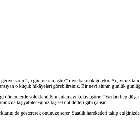
geriye sarıp “şu gün ne olmuştu?” diye bakmak gerekir. Arşivimiz tam d
a yansıyan o küçük hikâyeleri görebilirsiniz. Bir nevi altının günlük günlü
ngi dönemlerde soluklandığını anlamayı kolaylaştırır. “Yazları hep düşer 
nızda taşıyabileceğiniz kişisel not defteri gibi çalışır.
ş farklarını da göstererek önünüze serer. Saatlik hareketleri takip ettiğin
.