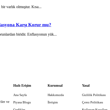
 bir varlık olmuştur. Kısa...
nflasyona Karşı Korur mu?
unlardan biridir. Enflasyonun yük...
Hızlı Erişim
Kurumsal
Yasal
Ana Sayfa
Hakkımızda
Gizlilik Politikası
iler ve
Piyasa Blogu
İletişim
Çerez Politikası
Grafikler
Kullanım Koşulları