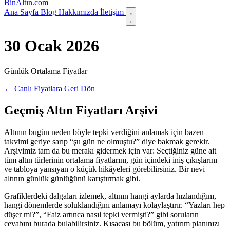
Bin
Altın
.com
Ana Sayfa
Blog
Hakkımızda
İletişim
30 Ocak 2026
Günlük Ortalama Fiyatlar
← Canlı Fiyatlara Geri Dön
Geçmiş Altın Fiyatları Arşivi
Altının bugün neden böyle tepki verdiğini anlamak için bazen
takvimi geriye sarıp “şu gün ne olmuştu?” diye bakmak gerekir.
Arşivimiz tam da bu merakı gidermek için var: Seçtiğiniz güne ait
tüm altın türlerinin ortalama fiyatlarını, gün içindeki iniş çıkışlarını
ve tabloya yansıyan o küçük hikâyeleri görebilirsiniz. Bir nevi
altının günlük günlüğünü karıştırmak gibi.
Grafiklerdeki dalgaları izlemek, altının hangi aylarda hızlandığını,
hangi dönemlerde soluklandığını anlamayı kolaylaştırır. “Yazları hep
düşer mi?”, “Faiz artınca nasıl tepki vermişti?” gibi soruların
cevabını burada bulabilirsiniz. Kısacası bu bölüm, yatırım planınızı