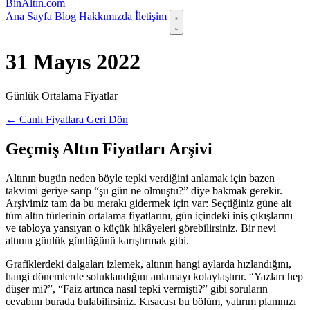
Bin
Altın
.com
Ana Sayfa
Blog
Hakkımızda
İletişim
31 Mayıs 2022
Günlük Ortalama Fiyatlar
← Canlı Fiyatlara Geri Dön
Geçmiş Altın Fiyatları Arşivi
Altının bugün neden böyle tepki verdiğini anlamak için bazen
takvimi geriye sarıp “şu gün ne olmuştu?” diye bakmak gerekir.
Arşivimiz tam da bu merakı gidermek için var: Seçtiğiniz güne ait
tüm altın türlerinin ortalama fiyatlarını, gün içindeki iniş çıkışlarını
ve tabloya yansıyan o küçük hikâyeleri görebilirsiniz. Bir nevi
altının günlük günlüğünü karıştırmak gibi.
Grafiklerdeki dalgaları izlemek, altının hangi aylarda hızlandığını,
hangi dönemlerde soluklandığını anlamayı kolaylaştırır. “Yazları hep
düşer mi?”, “Faiz artınca nasıl tepki vermişti?” gibi soruların
cevabını burada bulabilirsiniz. Kısacası bu bölüm, yatırım planınızı