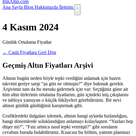
Bin
Altın
.com
Ana Sayfa
Blog
Hakkımızda
İletişim
4 Kasım 2024
Günlük Ortalama Fiyatlar
← Canlı Fiyatlara Geri Dön
Geçmiş Altın Fiyatları Arşivi
Altının bugün neden böyle tepki verdiğini anlamak için bazen
takvimi geriye sarıp “şu gün ne olmuştu?” diye bakmak gerekir.
Arşivimiz tam da bu merakı gidermek için var: Seçtiğiniz güne ait
tüm altın türlerinin ortalama fiyatlarını, gün içindeki iniş çıkışlarını
ve tabloya yansıyan o küçük hikâyeleri görebilirsiniz. Bir nevi
altının günlük günlüğünü karıştırmak gibi.
Grafiklerdeki dalgaları izlemek, altının hangi aylarda hızlandığını,
hangi dönemlerde soluklandığını anlamayı kolaylaştırır. “Yazları hep
düşer mi?”, “Faiz artınca nasıl tepki vermişti?” gibi soruların
cevabını burada bulabilirsiniz. Kısacası bu bölüm, yatırım planınızı