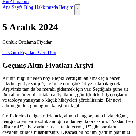
Bin
Altın
.com
Ana Sayfa
Blog
Hakkımızda
İletişim
5 Aralık 2024
Günlük Ortalama Fiyatlar
← Canlı Fiyatlara Geri Dön
Geçmiş Altın Fiyatları Arşivi
Altının bugün neden böyle tepki verdiğini anlamak için bazen
takvimi geriye sarıp “şu gün ne olmuştu?” diye bakmak gerekir.
Arşivimiz tam da bu merakı gidermek için var: Seçtiğiniz güne ait
tüm altın türlerinin ortalama fiyatlarını, gün içindeki iniş çıkışlarını
ve tabloya yansıyan o küçük hikâyeleri görebilirsiniz. Bir nevi
altının günlük günlüğünü karıştırmak gibi.
Grafiklerdeki dalgaları izlemek, altının hangi aylarda hızlandığını,
hangi dönemlerde soluklandığını anlamayı kolaylaştırır. “Yazları hep
düşer mi?”, “Faiz artınca nasıl tepki vermişti?” gibi soruların
cevabını burada bulabilirsiniz. Kısacası bu bölüm, yatırım planınızı