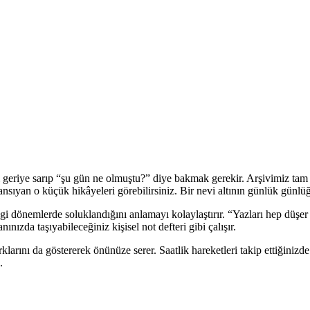
geriye sarıp “şu gün ne olmuştu?” diye bakmak gerekir. Arşivimiz tam d
a yansıyan o küçük hikâyeleri görebilirsiniz. Bir nevi altının günlük günlü
ngi dönemlerde soluklandığını anlamayı kolaylaştırır. “Yazları hep düşer 
nızda taşıyabileceğiniz kişisel not defteri gibi çalışır.
ş farklarını da göstererek önünüze serer. Saatlik hareketleri takip ettiğin
.