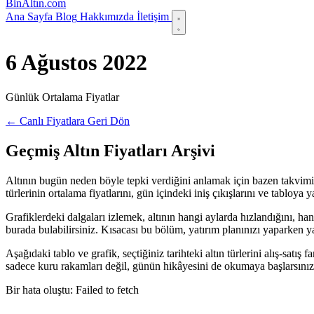
Bin
Altın
.com
Ana Sayfa
Blog
Hakkımızda
İletişim
6 Ağustos 2022
Günlük Ortalama Fiyatlar
← Canlı Fiyatlara Geri Dön
Geçmiş Altın Fiyatları Arşivi
Altının bugün neden böyle tepki verdiğini anlamak için bazen takvimi 
türlerinin ortalama fiyatlarını, gün içindeki iniş çıkışlarını ve tabloy
Grafiklerdeki dalgaları izlemek, altının hangi aylarda hızlandığını, ha
burada bulabilirsiniz. Kısacası bu bölüm, yatırım planınızı yaparken yanı
Aşağıdaki tablo ve grafik, seçtiğiniz tarihteki altın türlerini alış-satı
sadece kuru rakamları değil, günün hikâyesini de okumaya başlarsınız
Bir hata oluştu: Failed to fetch