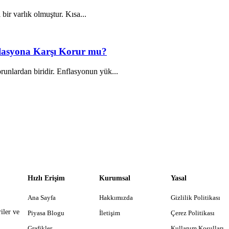
 bir varlık olmuştur. Kısa...
nflasyona Karşı Korur mu?
unlardan biridir. Enflasyonun yük...
Hızlı Erişim
Kurumsal
Yasal
Ana Sayfa
Hakkımızda
Gizlilik Politikası
iler ve
Piyasa Blogu
İletişim
Çerez Politikası
Grafikler
Kullanım Koşulları