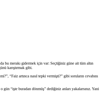
a bu merakı gidermek için var: Seçtiğiniz güne ait tüm altın
ğünü karıştırmak gibi.
mi?”, “Faiz artınca nasıl tepki vermişti?” gibi soruların cevabını
izde o gün “işte buradan dönmüş” dediğiniz anları yakalarsınız. Yani