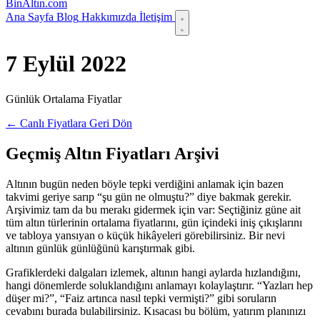
Bin
Altın
.com
Ana Sayfa
Blog
Hakkımızda
İletişim
7 Eylül 2022
Günlük Ortalama Fiyatlar
← Canlı Fiyatlara Geri Dön
Geçmiş Altın Fiyatları Arşivi
Altının bugün neden böyle tepki verdiğini anlamak için bazen
takvimi geriye sarıp “şu gün ne olmuştu?” diye bakmak gerekir.
Arşivimiz tam da bu merakı gidermek için var: Seçtiğiniz güne ait
tüm altın türlerinin ortalama fiyatlarını, gün içindeki iniş çıkışlarını
ve tabloya yansıyan o küçük hikâyeleri görebilirsiniz. Bir nevi
altının günlük günlüğünü karıştırmak gibi.
Grafiklerdeki dalgaları izlemek, altının hangi aylarda hızlandığını,
hangi dönemlerde soluklandığını anlamayı kolaylaştırır. “Yazları hep
düşer mi?”, “Faiz artınca nasıl tepki vermişti?” gibi soruların
cevabını burada bulabilirsiniz. Kısacası bu bölüm, yatırım planınızı