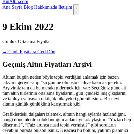
Bin
Altın
.com
Ana Sayfa
Blog
Hakkımızda
İletişim
9 Ekim 2022
Günlük Ortalama Fiyatlar
← Canlı Fiyatlara Geri Dön
Geçmiş Altın Fiyatları Arşivi
Altının bugün neden böyle tepki verdiğini anlamak için bazen
takvimi geriye sarıp “şu gün ne olmuştu?” diye bakmak gerekir.
Arşivimiz tam da bu merakı gidermek için var: Seçtiğiniz güne ait
tüm altın türlerinin ortalama fiyatlarını, gün içindeki iniş çıkışlarını
ve tabloya yansıyan o küçük hikâyeleri görebilirsiniz. Bir nevi
altının günlük günlüğünü karıştırmak gibi.
Grafiklerdeki dalgaları izlemek, altının hangi aylarda hızlandığını,
hangi dönemlerde soluklandığını anlamayı kolaylaştırır. “Yazları hep
düşer mi?”, “Faiz artınca nasıl tepki vermişti?” gibi soruların
cevabını burada bulabilirsiniz. Kısacası bu bölüm, yatırım planınızı