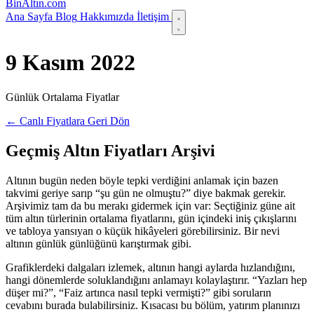
Bin
Altın
.com
Ana Sayfa
Blog
Hakkımızda
İletişim
9 Kasım 2022
Günlük Ortalama Fiyatlar
← Canlı Fiyatlara Geri Dön
Geçmiş Altın Fiyatları Arşivi
Altının bugün neden böyle tepki verdiğini anlamak için bazen
takvimi geriye sarıp “şu gün ne olmuştu?” diye bakmak gerekir.
Arşivimiz tam da bu merakı gidermek için var: Seçtiğiniz güne ait
tüm altın türlerinin ortalama fiyatlarını, gün içindeki iniş çıkışlarını
ve tabloya yansıyan o küçük hikâyeleri görebilirsiniz. Bir nevi
altının günlük günlüğünü karıştırmak gibi.
Grafiklerdeki dalgaları izlemek, altının hangi aylarda hızlandığını,
hangi dönemlerde soluklandığını anlamayı kolaylaştırır. “Yazları hep
düşer mi?”, “Faiz artınca nasıl tepki vermişti?” gibi soruların
cevabını burada bulabilirsiniz. Kısacası bu bölüm, yatırım planınızı