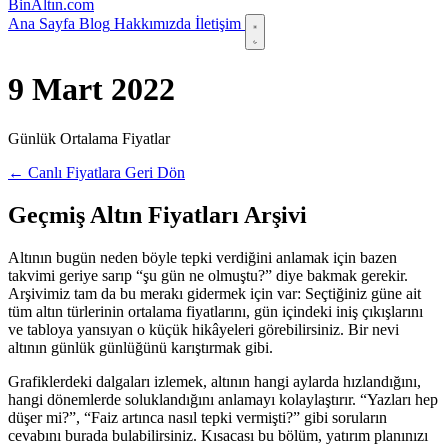
Bin
Altın
.com
Ana Sayfa
Blog
Hakkımızda
İletişim
9 Mart 2022
Günlük Ortalama Fiyatlar
← Canlı Fiyatlara Geri Dön
Geçmiş Altın Fiyatları Arşivi
Altının bugün neden böyle tepki verdiğini anlamak için bazen
takvimi geriye sarıp “şu gün ne olmuştu?” diye bakmak gerekir.
Arşivimiz tam da bu merakı gidermek için var: Seçtiğiniz güne ait
tüm altın türlerinin ortalama fiyatlarını, gün içindeki iniş çıkışlarını
ve tabloya yansıyan o küçük hikâyeleri görebilirsiniz. Bir nevi
altının günlük günlüğünü karıştırmak gibi.
Grafiklerdeki dalgaları izlemek, altının hangi aylarda hızlandığını,
hangi dönemlerde soluklandığını anlamayı kolaylaştırır. “Yazları hep
düşer mi?”, “Faiz artınca nasıl tepki vermişti?” gibi soruların
cevabını burada bulabilirsiniz. Kısacası bu bölüm, yatırım planınızı